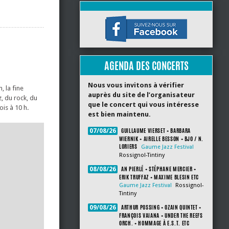
AGENDA DES CONCERTS
Nous vous invitons à vérifier
 la fine
auprès du site de l’organisateur
, du rock, du
que le concert qui vous intéresse
ois à 10 h.
est bien maintenu.
GUILLAUME VIERSET + BARBARA
07/08/26
WIERNIK + AIRELLE BESSON + BJO / N.
LORIERS
Gaume Jazz Festival
Rossignol-Tintiny
AN PIERLÉ + STÉPHANE MERCIER +
08/08/26
ERIK TRUFFAZ + MAXIME BLESIN ETC
Gaume Jazz Festival
Rossignol-
Tintiny
ARTHUR POSSING + OZAIN QUINTET +
09/08/26
FRANÇOIS VAIANA + UNDER THE REEFS
ORCH. + HOMMAGE À E.S.T. ETC