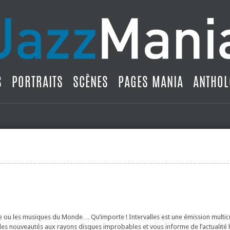
S
PORTRAITS
SCÈNES
PAGES MANIA
ANTHOL
gae ou les musiques du Monde… Qu’importe ! Intervalles est une émission multicu
les nouveautés aux rayons disques improbables et vous informe de l’actualité h