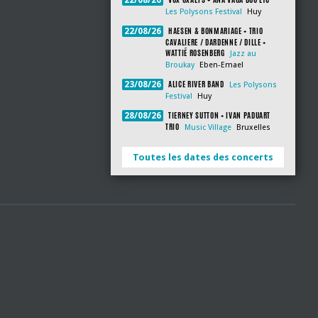
22/08/26
Les Polysons Festival
Huy
HAESEN & BONMARIAGE + TRIO
22/08/26
CAVALIERE / DARDENNE / DILLE +
WATTIÉ ROSENBERG
Jazz au
Broukay
Eben-Emael
ALICE RIVER BAND
23/08/26
Les Polysons
Festival
Huy
TIERNEY SUTTON + IVAN PADUART
28/08/26
TRIO
Music Village
Bruxelles
Toutes les dates des concerts