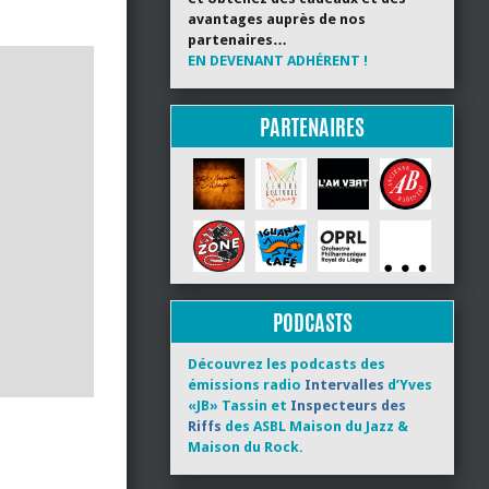
avantages auprès de nos
partenaires…
EN DEVENANT ADHÉRENT !
PARTENAIRES
PODCASTS
Découvrez les podcasts des
émissions radio
Intervalles
d’Yves
«JB» Tassin et
Inspecteurs des
Riffs
des ASBL Maison du Jazz &
Maison du Rock.